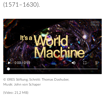
(1571–1630).
© ERES Stiftung, Schnitt: Thomas Dashuber,
Musik: John von Schaper
(Video: 21,2 MB)