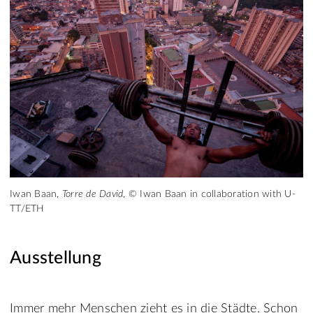
Iwan Baan,
Torre de David
, © Iwan Baan in collaboration with U-
TT/ETH
Ausstellung
Immer mehr Menschen zieht es in die Städte. Schon